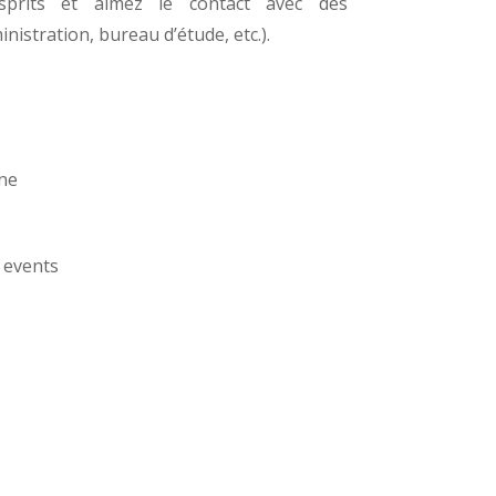
sprits et aimez le contact avec des
nistration, bureau d’étude, etc.).
ine
 events