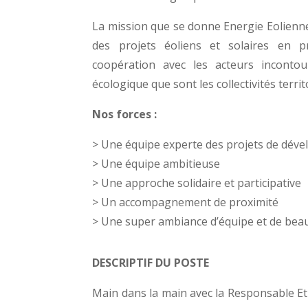
La mission que se donne Energie Eolienne
des projets éoliens et solaires en pr
coopération avec les acteurs incontou
écologique que sont les collectivités territ
Nos forces :
> U
ne équipe experte des projets de dé
> Une équipe ambitieuse
> Une approche solidaire et participative
> Un accompagnement de proximité
ent des projets de production d’éne
> Une super ambiance d’équipe et de bea
Nous  sommes  convaincus  qu’il 
DESCRIPTIF DU POSTE
t parce que les ENR sont a
développons cette approche 
solid
Main dans la main avec la Responsable Et
cœur de la transition énergétique e
C’est l’opportunité de travailler
 dans une équipe passionnée et en