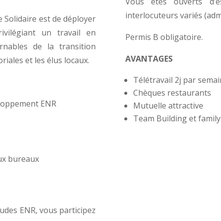
Vous êtes ouverts d’e
interlocuteurs variés (admi
 Solidaire est de déployer
ivilégiant un travail en
Permis B obligatoire.
rnables de la transition
AVANTAGES
oriales et les élus locaux.
Télétravail 2j par sema
Chèques restaurants
veloppement ENR
Mutuelle attractive
Team Building et family
rgie propre.
ux bureaux
 est 
désorm
vant tout des projets de 
territoire
s
que  n
ous 
aire et 
participative afin de remettre élus et population au 
udes ENR, vous participez
t écologique
.
gagée pour la transition 